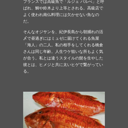
フランスでは高級魚で「ルジェ バルべ」と呼
ばれ、鯛や鈴木より上等とされる。高級店で
よく使われ南仏料理には欠かせない魚なの
だ。
そんなオジサンを、紀伊長島から朝捕れの活
〆で昼過ぎにはミュゼに届けてくれる魚屋
「海人」の二人。私の相手をしてくれる橋倉
さんは同じ年齢。人生ウケ狙いな所もよく気
が合う。私とは違うスタイルの髭を生やした
彼とは、ヒメジと共に太いヒゲで繋がってい
る。