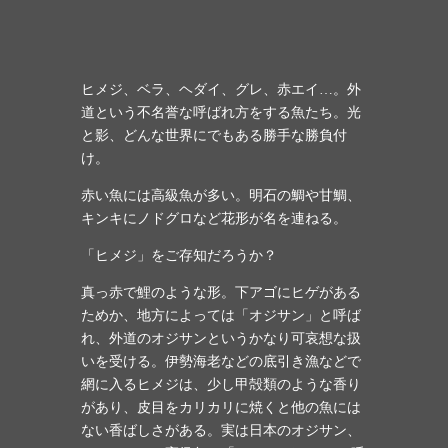
ヒメジ、ベラ、ヘダイ、グレ、赤エイ…。外
道という不名誉な呼ばれ方をする魚たち。光
と影、どんな世界にでもある勝手な勝負付
け。
赤い魚には高級魚が多い。明石の鯛や甘鯛、
キンキにノドグロなど花形が名を連ねる。
「ヒメジ」をご存知だろうか？
真っ赤で鯉のような形。下アゴにヒゲがある
ためか、地方によっては「オジサン」と呼ば
れ、外道のオジサンというかなり可哀想な扱
いを受ける。伊勢海老などの底引き漁などで
網に入るヒメジは、少し甲殻類のような香り
があり、皮目をカリカリに焼くと他の魚には
ない香ばしさがある。実は日本のオジサン、