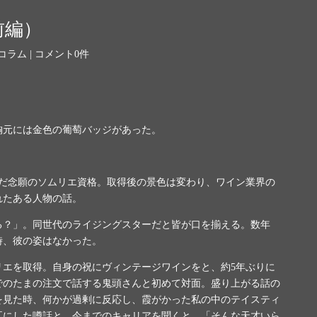
前編）
コラム
|
コメント0件
胸元には金色の葡萄バッジがあった。
だ念願のソムリエ資格。取得後の景色は変わり、ワイン業界の
れたある人物の話。
る？」。同世代のライジングスターだと皆が口を揃える。数年
時、彼の姿はなかった。
リエを取得。自身の祝にヴィンテージワインをと、約
5
年ぶりに
でのたまの注文で話する鬼頭さんと初めて対面。盛り上がる話の
を見た時、何かが過剰に反応し、霞がかった私の中のテイスティ
耳にした噂話と、今までのキャリアを聞くと、「そんな天才いら