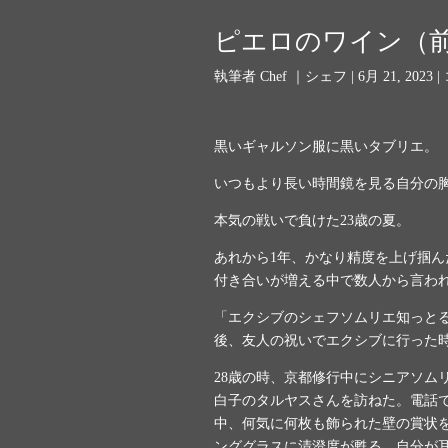
ピエロのワイン（
執筆者
Chef ｜シェフ
|
6月 21, 2023
|
黒いギャルソン服に黒いタブリエ。
いつもより長い時間鏡を見る自分の
本気の戦いで負けた
23
歳の夏。
あれから
1
年、かなり精度を上げ掴ん
付き合いが増える中で数人から言わ
「エクシブのシェフソムリエ知っと
後、友人の祝いでエクシブに行った
28
歳の時、京都修行中にシニアソム
白子のタルヤスさんを訪ねた。電話
中、何気に何枚も飾られた壁の賞状
ンググラスに清澄度が甦る。自分が