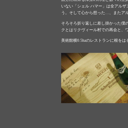
いない「シェル ハマー」は全アルザ
う。そして心から想った…、またア
そろそろ折り返しに差し掛かった僕の
クとはリクヴィール村での再会と、
美術館横
0.5ha
のレストランに根をは