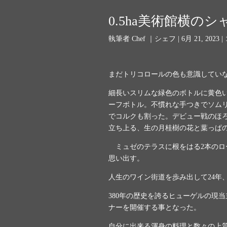
0.5ha美術館横の
執筆者
Chef ｜シェフ
|
6月 21, 2023
|
まだトリコロールの色も意識してい
細長いスリムな緑色のボトルに黄色
ーフボトル。不慣れな手つきでソム
でコルクも割った。デビュー戦のほ
立ち上る、生の月桂樹の花と葉っぱ
ミュゼのテラスに根をはる
2
本のロ
思い出す。
人生のワイン街道を歩み出して
24
年
380
年の歴史を誇るヒューゲルの現当
ナーを開催する事となった。
自分に出来る渾身の料理と数々の上