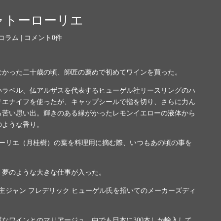
シャトーローリエ
コラム
|
コメント0件
なかった二十歳の頃、師匠の薦めで初めてワインを買った。
いラベル、仏アルザスを代表するヒューゲル社リースリングのハ
リエナイフを使ったが、キャップシールで指を切り、さらに力ん
ろ苦い思い出。輝きのある緑がかったレモンイエローの液体から
のような香り。
ーリエ（月桂樹）の葉を料理用に摘む際、いつもあの頃の事を
、夢のような大きな仕事が入った。
主ジャン フレデリック ヒューゲル氏を招いてのメーカーズディ
質なワインとのマリアージュ。中でも日本に
300
本しか輸入して