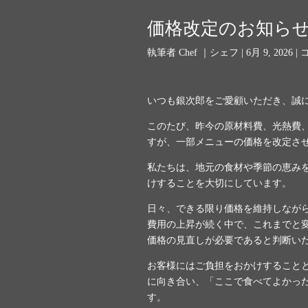
価格改定のお知ら
執筆者
Chef ｜シェフ
|
6月 9, 2026
|
いつも銀次郎をご愛顧いただき、誠
このたび、昨今の原材料費、光熱費
すが、一部メニューの価格を改定さ
私たちは、地元の食材や季節の恵み
けすることを大切にしています。
日々、できる限り価格を維持しなが
費用の上昇が続く中で、これまでと
価格の見直しが必要であると判断い
お客様にはご負担をおかけすること
に向き合い、「ここで食べてよかっ
す。